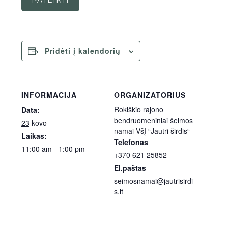
PATEIKTI
Pridėti į kalendorių
INFORMACIJA
ORGANIZATORIUS
Rokiškio rajono
Data:
bendruomeniniai šeimos
23 kovo
namai VšĮ “Jautri širdis“
Laikas:
Telefonas
11:00 am - 1:00 pm
+370 621 25852
El.paštas
seimosnamai@jautrisirdi
s.lt