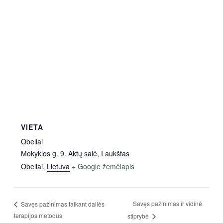
VIETA
Obeliai
Mokyklos g. 9. Aktų salė, I aukštas
Obeliai
,
Lietuva
+ Google žemėlapis
Savęs pažinimas ir vidinė
Savęs pažinimas taikant dailės
terapijos metodus
stiprybė