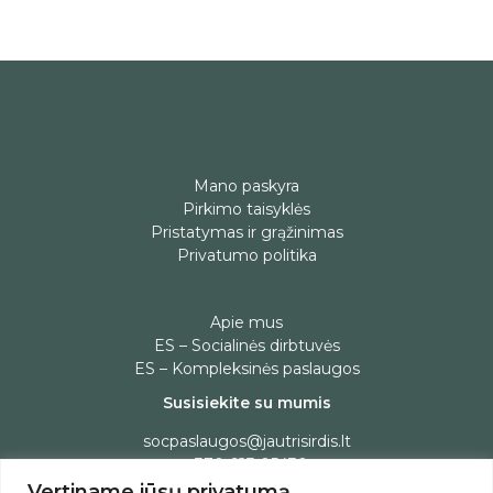
Mano paskyra
Pirkimo taisyklės
Pristatymas ir grąžinimas
Privatumo politika
Apie mus
ES – Socialinės dirbtuvės
ES – Kompleksinės paslaugos
Susisiekite su mumis
socpaslaugos@jautrisirdis.lt
+370 623 05430
Vertiname jūsų privatumą