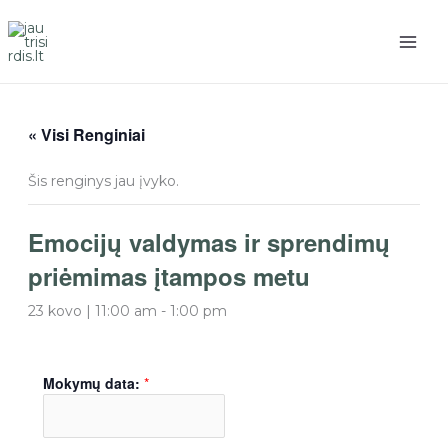
Pereiti
prie
turinio
« Visi Renginiai
Šis renginys jau įvyko.
Emocijų valdymas ir sprendimų
priėmimas įtampos metu
23 kovo | 11:00 am
-
1:00 pm
Mokymų data:
*