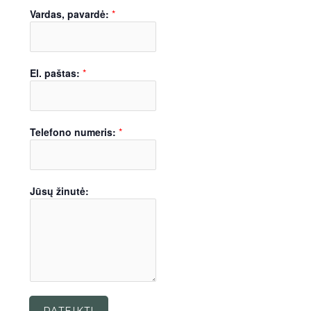
Vardas, pavardė:
*
El. paštas:
*
Telefono numeris:
*
Jūsų žinutė: