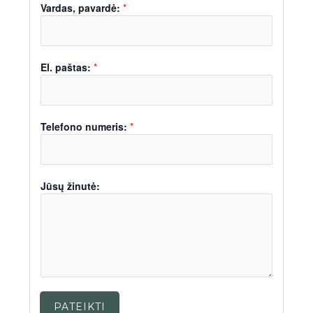
Vardas, pavardė:
*
El. paštas:
*
Telefono numeris:
*
Jūsų žinutė:
PATEIKTI