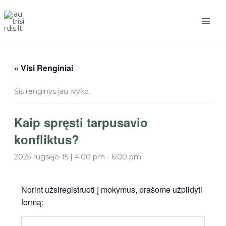
Pereiti
prie
turinio
« Visi Renginiai
Šis renginys jau įvyko.
Kaip spręsti tarpusavio
konfliktus?
2025-rugsėjo-15 | 4:00 pm
-
6:00 pm
Norint užsiregistruoti į mokymus, prašome užpildyti
formą: