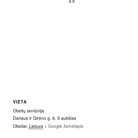
s.lt
VIETA
Obelių seniūnija
Dariaus ir Girėno g. 6, II aukštas
Obeliai
,
Lietuva
+ Google žemėlapis