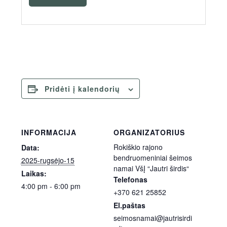
Pridėti į kalendorių
INFORMACIJA
ORGANIZATORIUS
Rokiškio rajono
Data:
bendruomeniniai šeimos
2025-rugsėjo-15
namai VšĮ “Jautri širdis“
Laikas:
Telefonas
4:00 pm - 6:00 pm
+370 621 25852
El.paštas
seimosnamai@jautrisirdi