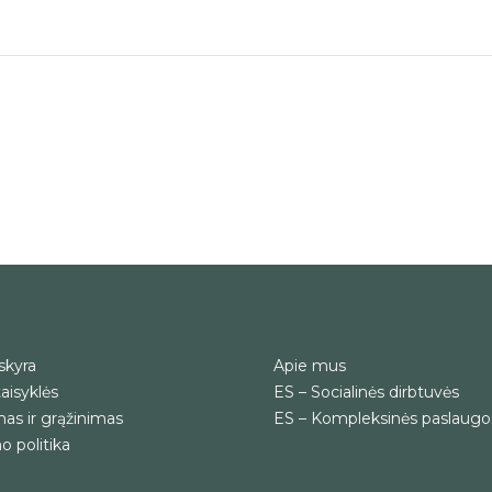
skyra
Apie mus
aisyklės
ES – Socialinės dirbtuvės
as ir grąžinimas
ES – Kompleksinės paslaugo
 politika