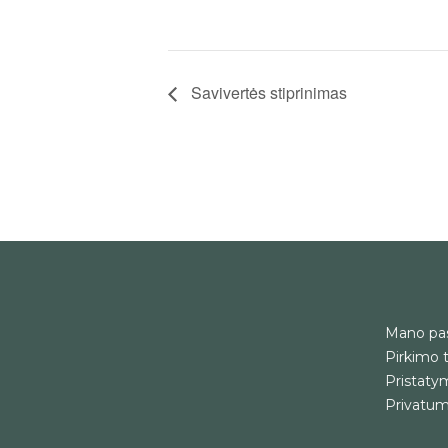
Savivertės stiprinimas
Mano pa
Pirkimo t
Pristatym
Privatumo