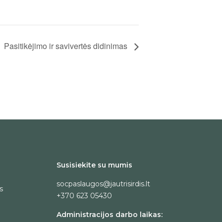
Pasitikėjimo ir savivertės didinimas
Susisiekite su mumis
socpaslaugos@jautrisirdis.lt
s
+370 623 05430
Administracijos darbo laikas: