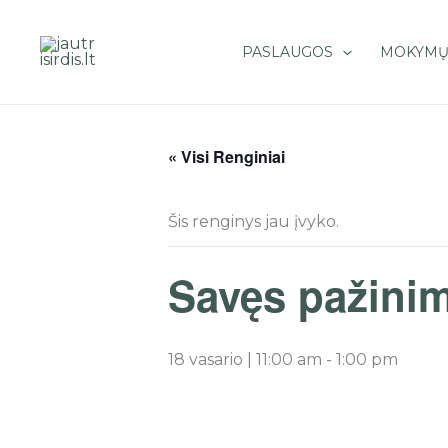
Pereiti
prie
PASLAUGOS
MOKYMŲ
turinio
« Visi Renginiai
Šis renginys jau įvyko.
Savęs pažinim
18 vasario | 11:00 am
-
1:00 pm