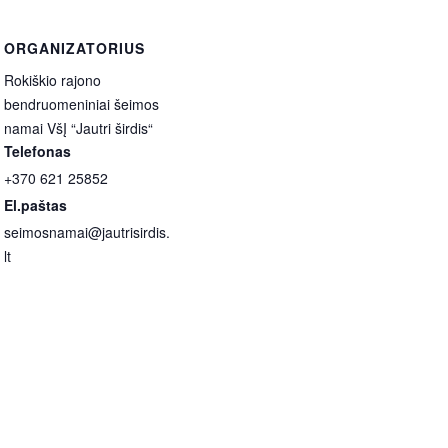
ORGANIZATORIUS
Rokiškio rajono
bendruomeniniai šeimos
namai VšĮ “Jautri širdis“
Telefonas
+370 621 25852
El.paštas
seimosnamai@jautrisirdis.
lt