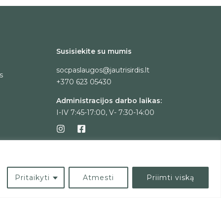
Susisiekite su mumis
socpaslaugos@jautrisirdis.lt
s
+370 623 05430
Administracijos darbo laikas:
I-IV 7:45-17:00, V- 7:30-14:00
Pritaikyti
Atmesti
Priimti viską