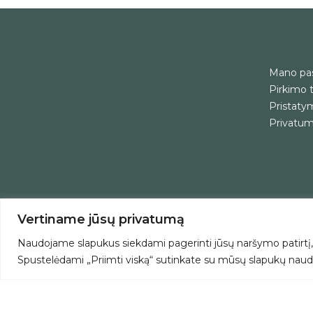
Mano pa
Pirkimo t
Pristatym
Privatumo
Vertiname jūsų privatumą
Naudojame slapukus siekdami pagerinti jūsų naršymo patirtį, t
© 2026. Visos teisės saugomos - VšĮ Jautri širdis
Spustelėdami „Priimti viską“ sutinkate su mūsų slapukų naud
0