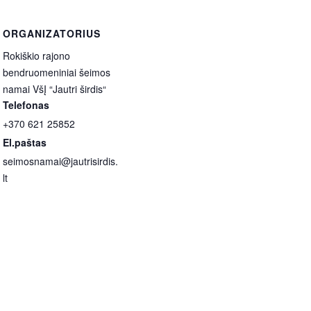
ORGANIZATORIUS
Rokiškio rajono
bendruomeniniai šeimos
namai VšĮ “Jautri širdis“
Telefonas
+370 621 25852
El.paštas
seimosnamai@jautrisirdis.
lt