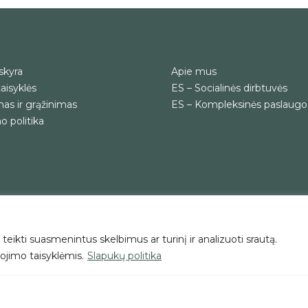
skyra
Apie mus
aisyklės
ES – Socialinės dirbtuvės
as ir grąžinimas
ES – Kompleksinės paslaugo
 politika
eikti suasmenintus skelbimus ar turinį ir analizuoti srautą.
ojimo taisyklėmis.
Slapukų politika