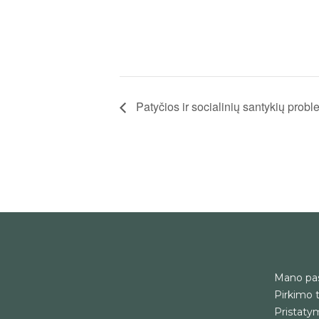
Patyčios ir socialinių santykių prob
Mano pa
Pirkimo t
Pristatym