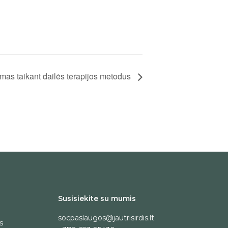
mas taikant dailės terapijos metodus
Susisiekite su mumis
socpaslaugos@jautrisirdis.lt
s