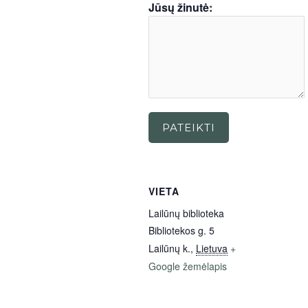
Jūsų žinutė:
PATEIKTI
VIETA
Lailūnų biblioteka
Bibliotekos g. 5
Lailūnų k.
,
Lietuva
+
Google žemėlapis