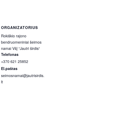
ORGANIZATORIUS
Rokiškio rajono
bendruomeniniai šeimos
namai VšĮ “Jautri širdis“
Telefonas
+370 621 25852
El.paštas
seimosnamai@jautrisirdis.
lt