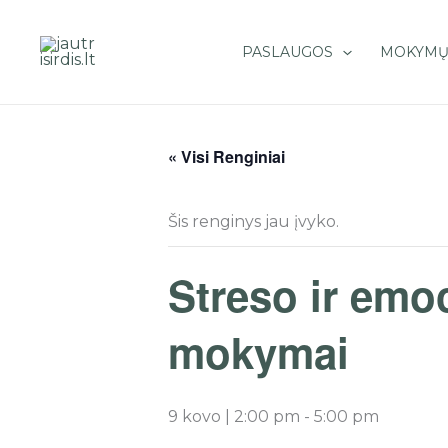
Pereiti
prie
PASLAUGOS
MOKYMŲ
turinio
« Visi Renginiai
Šis renginys jau įvyko.
Streso ir emo
mokymai
9 kovo | 2:00 pm
-
5:00 pm