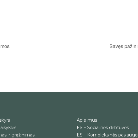
lemos
Savęs pažini
skyra
Apie mus
aisyklės
ES – Socialinės dirbtuvės
as ir grąžinimas
ES – Kompleksinės paslaugo