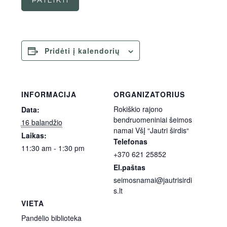
PATEIKTI
Pridėti į kalendorių
INFORMACIJA
ORGANIZATORIUS
Rokiškio rajono
Data:
bendruomeniniai šeimos
16 balandžio
namai VšĮ “Jautri širdis“
Laikas:
Telefonas
11:30 am - 1:30 pm
+370 621 25852
El.paštas
seimosnamai@jautrisirdi
s.lt
VIETA
Pandėlio biblioteka