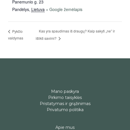
Panemunio g. 23
Pandėlys
,
Lietuva
+ Google žemėlapis
Kas yra spaudimas iš draugų? Kaip sakyti „ne” ir
Pykčio
valdymas
išlikti savimi?
Mano paskyra
Pirkimo taisyklės
Pristatymas ir grąžinimas
Privatumo politika
Apie mus