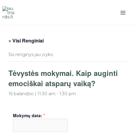
Pereiti
prie
turinio
« Visi Renginiai
Šis renginys jau įvyko.
Tėvystės mokymai. Kaip auginti
emociškai atsparų vaiką?
16 balandžio | 11:30 am
-
1:30 pm
Mokymų data:
*