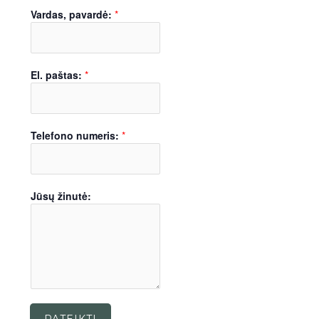
Vardas, pavardė:
*
El. paštas:
*
Telefono numeris:
*
Jūsų žinutė: