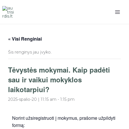
Pereiti
prie
turinio
« Visi Renginiai
Šis renginys jau įvyko.
Tėvystės mokymai. Kaip padėti
sau ir vaikui mokyklos
laikotarpiui?
2025-spalio-20 | 11:15 am
-
1:15 pm
Norint užsiregistruoti į mokymus, prašome užpildyti
formą: