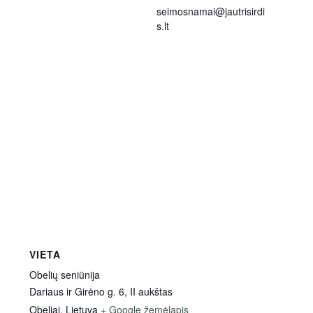
seimosnamai@jautrisirdi
s.lt
VIETA
Obelių seniūnija
Dariaus ir Girėno g. 6, II aukštas
Obeliai
,
Lietuva
+ Google žemėlapis