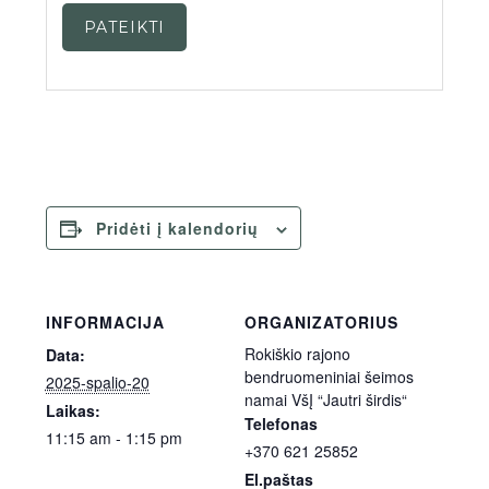
PATEIKTI
Pridėti į kalendorių
INFORMACIJA
ORGANIZATORIUS
Rokiškio rajono
Data:
bendruomeniniai šeimos
2025-spalio-20
namai VšĮ “Jautri širdis“
Laikas:
Telefonas
11:15 am - 1:15 pm
+370 621 25852
El.paštas