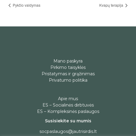
Pykčio valdymas
Kvapų terapija
Mano paskyra
Pirkimo taisyklės
Pristatymas ir grąžinimas
Privatumo politika
Apie mus
ES – Socialinės dirbtuvės
ES – Kompleksinės paslaugos
Susisiekite su mumis
socpaslaugos@jautrisirdis.lt