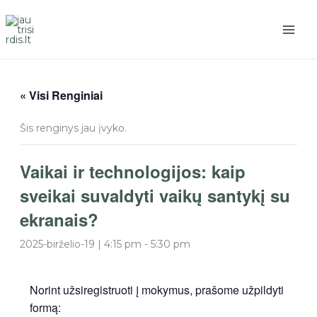
Pereiti
prie
turinio
« Visi Renginiai
Šis renginys jau įvyko.
Vaikai ir technologijos: kaip
sveikai suvaldyti vaikų santykį su
ekranais?
2025-birželio-19 | 4:15 pm
-
5:30 pm
Norint užsiregistruoti į mokymus, prašome užpildyti
formą: