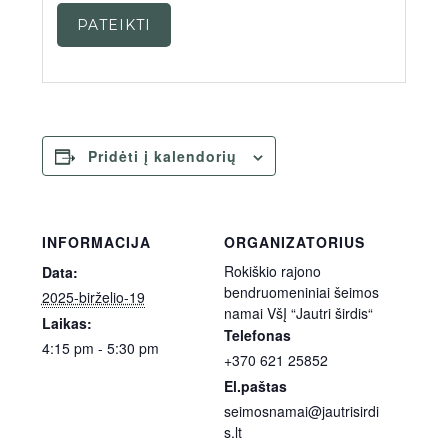
PATEIKTI
Pridėti į kalendorių
INFORMACIJA
ORGANIZATORIUS
Rokiškio rajono
Data:
bendruomeniniai šeimos
2025-birželio-19
namai VšĮ “Jautri širdis“
Laikas:
Telefonas
4:15 pm - 5:30 pm
+370 621 25852
El.paštas
seimosnamai@jautrisirdi
s.lt