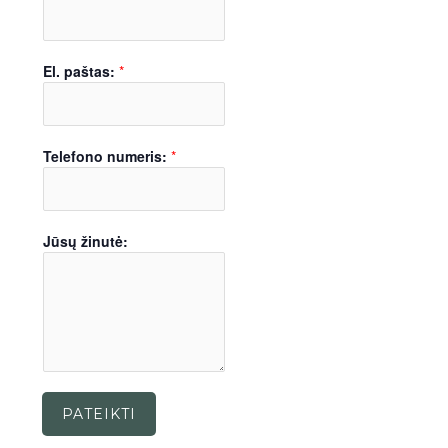
El. paštas:
*
Telefono numeris:
*
Jūsų žinutė:
PATEIKTI