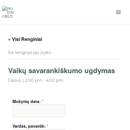
Pereiti
prie
turinio
« Visi Renginiai
Šis renginys jau įvyko.
Vaikų savarankiškumo ugdymas
5 kovo | 2:00 pm
-
4:00 pm
Mokymų data:
*
Vardas, pavardė:
*