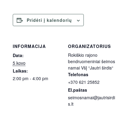
Pridėti į kalendorių
INFORMACIJA
ORGANIZATORIUS
Rokiškio rajono
Data:
bendruomeniniai šeimos
5 kovo
namai VšĮ “Jautri širdis“
Laikas:
Telefonas
2:00 pm - 4:00 pm
+370 621 25852
El.paštas
seimosnamai@jautrisirdi
s.lt