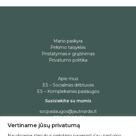
Mano paskyra
Pirkimo taisyklės
Pristatymas ir grąžinimas
Privatumo politika
Apie mus
ES – Socialinės dirbtuvės
ES – Kompleksinės paslaugos
Susisiekite su mumis
socpaslaugos@jautrisirdis.lt
+370 623 05430
Vertiname jūsų privatumą
Administracijos darbo laikas:
I-IV 7:45-17:00, V- 7:30-14:00
Naudojame slapukus siekdami pagerinti jūsų naršymo