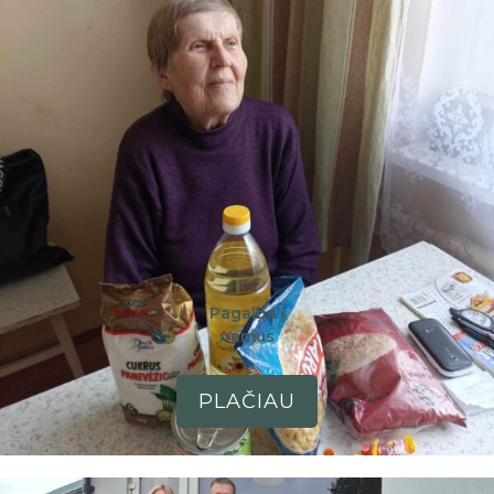
Pagalba į
namus
PLAČIAU