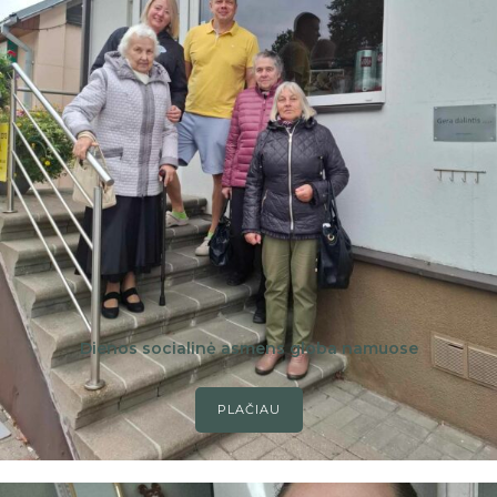
Dienos socialinė asmens globa namuose
PLAČIAU