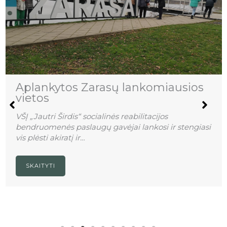
Aplankytos Zarasų lankomiausios
vietos
VŠĮ „Jautri Širdis“ socialinės reabilitacijos
bendruomenės paslaugų gavėjai lankosi ir stengiasi
vis plėsti akiratį ir…
SKAITYTI