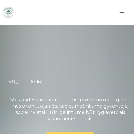
Pereiti
prie
turinio
VšĮ „Jautri širdis“
Mes padėsime tau mėgautis gyvenimo džiaugsmu,
nes orientuojamės, kad sumažintume gyventojų
socialinę atskirtį ir įgalintume būti lygiaverčiais
visuomenės nariais.