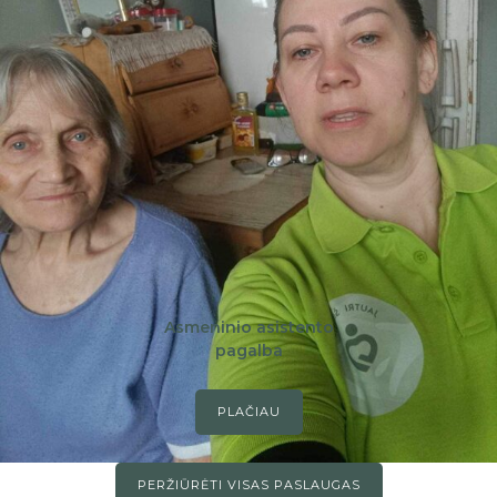
Asmeninio asistento
pagalba
PLAČIAU
PERŽIŪRĖTI VISAS PASLAUGAS