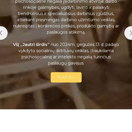
psichosocialine negalia įsidarbinimo atviroje darbo
rinkoje galimybes, ugdyti, lavinti ir palaikyti
bendruosius ir specialiuosius darbinius įgūdžius,
atliekant prasmingas darbinio užimtumo veiklas,
nukreiptas į konkrečios prekės, produkto gamybą ar
paslaugos atlikimą.
VšĮ „Jautri širdis“
nuo 2024m. gegužės 13 d. padėjo
vykdyto socialinių dirbtuvių veiklas, įtraukdama
psichosocialinę ar intelekto negalią turinčius
paslaugų gavėjus.
PLAČIAU