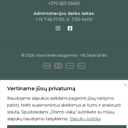
+370 623 05430
Administracijos darbo laikas:
I-IV 7:45-17:00, V- 7:30-14:00
© 2026. Visos teisės saugomos - VšĮ Jautri širdis
Vertiname jūsų privatumą
Naudojame slapukus siekdami pagerinti jūsų naršymo
patirtį, teikti suasmenintus skelbimus ar turinį ir analizuoti
srautą. Spustelėdami „Priimti viską“ sutinkate su mūsų
slapukų naudojimo taisyklėmis.
Slapukų politika