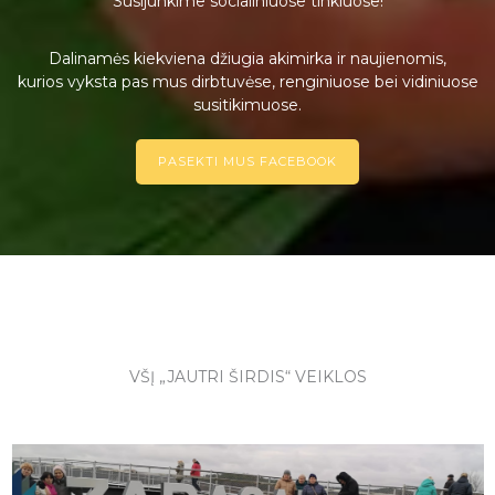
Susijunkime socialiniuose tinkluose!
Dalinamės kiekviena džiugia akimirka ir naujienomis,
kurios vyksta pas mus dirbtuvėse, renginiuose bei vidiniuose
susitikimuose.
PASEKTI MUS FACEBOOK
VŠĮ „JAUTRI ŠIRDIS“ VEIKLOS