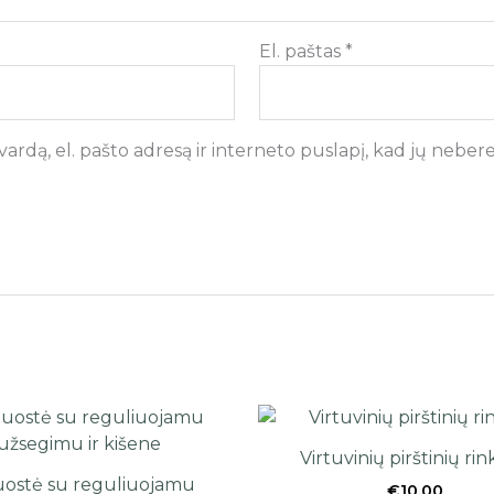
El. paštas
*
rdą, el. pašto adresą ir interneto puslapį, kad jų nebereik
Virtuvinių pirštinių rin
juostė su reguliuojamu
€
10.00