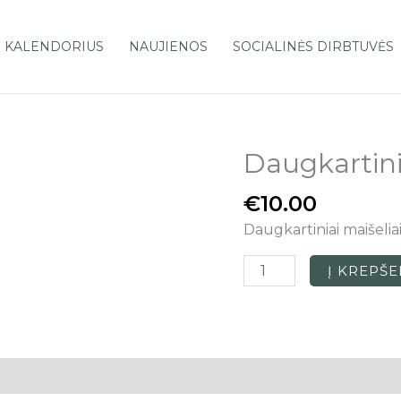
 KALENDORIUS
NAUJIENOS
SOCIALINĖS DIRBTUVĖS
Daugkartinia
produkto
kiekis:
€
10.00
Daugkartiniai
maišeliai
Daugkartiniai maišeliai
su
aplikacija
Į KREPŠE