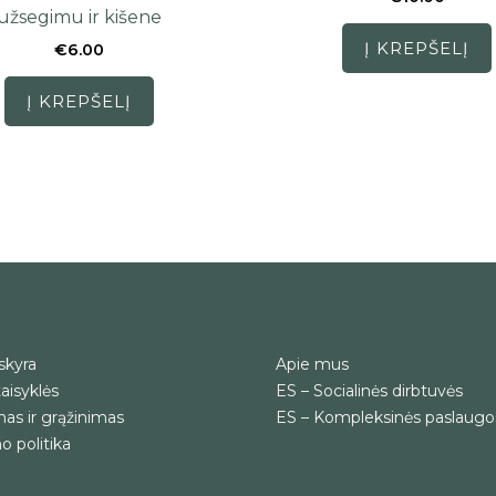
užsegimu ir kišene
Į KREPŠELĮ
€
6.00
Į KREPŠELĮ
skyra
Apie mus
aisyklės
ES – Socialinės dirbtuvės
as ir grąžinimas
ES – Kompleksinės paslaugo
 politika