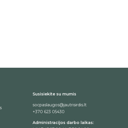
Susisiekite su mumis
socpaslaugos@jautrisirdis.lt
s
+370 623 05430
Administracijos darbo laikas: