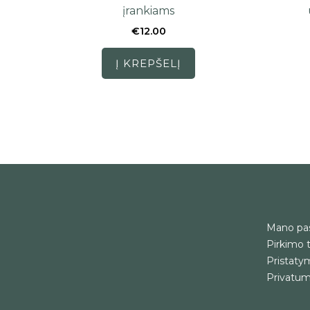
įrankiams
€
12.00
Į KREPŠELĮ
Mano pa
Pirkimo t
Pristatym
Privatumo