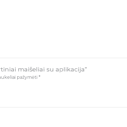
niai maišeliai su aplikacija”
laukeliai pažymėti
*